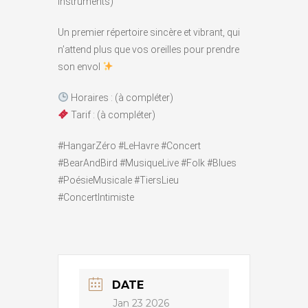
instruments)
Un premier répertoire sincère et vibrant, qui
n’attend plus que vos oreilles pour prendre
son envol
Horaires : (à compléter)
Tarif : (à compléter)
#HangarZéro #LeHavre #Concert
#BearAndBird #MusiqueLive #Folk #Blues
#PoésieMusicale #TiersLieu
#ConcertIntimiste
DATE
Jan 23 2026