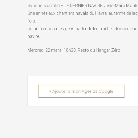
Synopsis du film – LE DERNIER NAVIRE, Jean-Marc Mouto
Une année aux chantiers navals du Havre, au terme de laqu
fois.
Un an à écouter les gens parler de leur métier, donner leur
navire.
Mercredi 22 mars, 18h30, Resto du Hangar Zéro
+ Ajouter à mon Agenda Google