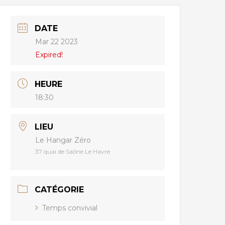
DATE
Mar 22 2023
Expired!
HEURE
18:30
LIEU
Le Hangar Zéro
37 quai de Saône Le Havre
CATÉGORIE
Temps convivial