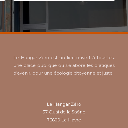
Le Hangar Zéro est un lieu ouvert à tous.tes,
une place publique où s’élabore les pratiques
d’avenir, pour une écologie citoyenne et juste
Le Hangar Zéro
37 Quai de la Saône
76600 Le Havre